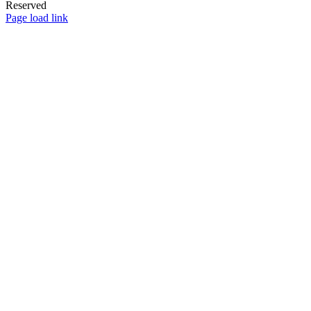
Reserved
Facebook
Rss
Page load link
Nach
oben