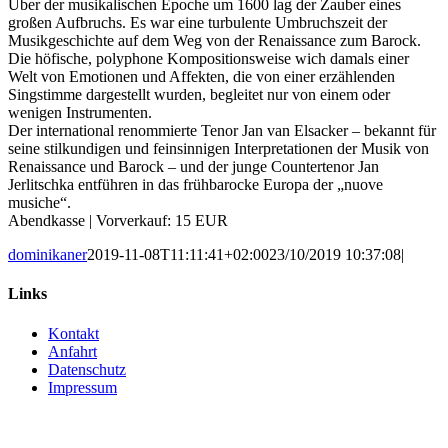
Über der musikalischen Epoche um 1600 lag der Zauber eines
großen Aufbruchs. Es war eine turbulente Umbruchszeit der
Musikgeschichte auf dem Weg von der Renaissance zum Barock.
Die höfische, polyphone Kompositionsweise wich damals einer
Welt von Emotionen und Affekten, die von einer erzählenden
Singstimme dargestellt wurden, begleitet nur von einem oder
wenigen Instrumenten.
Der international renommierte Tenor Jan van Elsacker – bekannt für
seine stilkundigen und feinsinnigen Interpretationen der Musik von
Renaissance und Barock – und der junge Countertenor Jan
Jerlitschka entführen in das frühbarocke Europa der „nuove
musiche“.
Abendkasse | Vorverkauf: 15 EUR
dominikaner
2019-11-08T11:11:41+02:00
23/10/2019 10:37:08
|
Links
Kontakt
Anfahrt
Datenschutz
Impressum