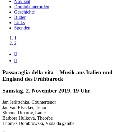
Noviziat
Dominikanerorden
Geschichte
Bilder
Links
Spenden
Zeige
1
grösseres
2
Bild


Passacaglia della vita – Musik aus Italien und
England des Frühbarock
Samstag, 2. November 2019, 19 Uhr
Jan Jerlitschka, Countertenor
Jan van Elsacker, Tenor
Simona Umarov, Laute
Barbora Hulková, Theorbe
Thomas Dombrowski, Viola da gamba