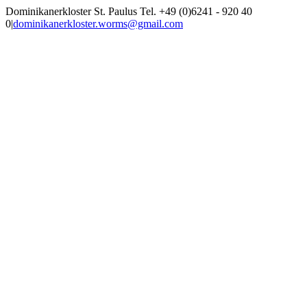
Zum
Dominikanerkloster St. Paulus Tel. +49 (0)6241 - 920 40
Inhalt
0
|
dominikanerkloster.worms@gmail.com
springen
Facebook
Rss