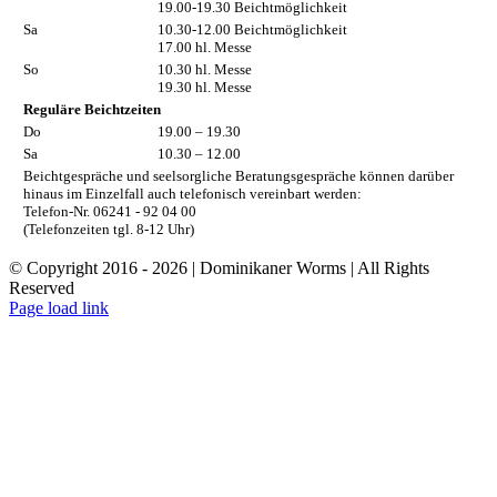
19.00-19.30 Beichtmöglichkeit
Sa
10.30-12.00 Beichtmöglichkeit
17.00 hl. Messe
So
10.30 hl. Messe
19.30 hl. Messe
Reguläre Beichtzeiten
Do
19.00 – 19.30
Sa
10.30 – 12.00
Beichtgespräche und seelsorgliche Beratungsgespräche können darüber
hinaus im Einzelfall auch telefonisch vereinbart werden:
Telefon-Nr. 06241 - 92 04 00
(Telefonzeiten tgl. 8-12 Uhr)
© Copyright 2016 -
2026 | Dominikaner Worms | All Rights
Reserved
Facebook
Rss
Page load link
Nach
oben