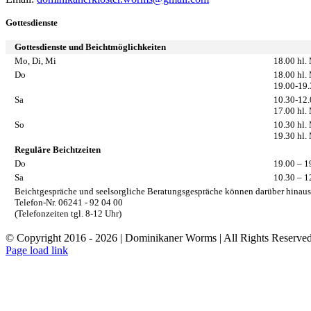
Gottesdienste
Gottesdienste und Beichtmöglichkeiten
Mo, Di, Mi
18.00 hl.
Do
18.00 hl.
19.00-19.
Sa
10.30-12.
17.00 hl.
So
10.30 hl.
19.30 hl.
Reguläre Beichtzeiten
Do
19.00 – 1
Sa
10.30 – 1
Beichtgespräche und seelsorgliche Beratungsgespräche können darüber hinaus i
Telefon-Nr. 06241 - 92 04 00
(Telefonzeiten tgl. 8-12 Uhr)
© Copyright 2016 -
2026 | Dominikaner Worms | All Rights Reserve
Facebook
Rss
Page load link
Nach
oben