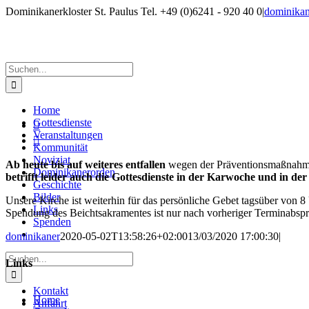
Zum
Dominikanerkloster St. Paulus Tel. +49 (0)6241 - 920 40 0
|
dominika
Inhalt
Facebook
Rss
springen
Suche
nach:
Home
Zeige
Gottesdienste

grösseres
Veranstaltungen

Bild
Kommunität
Noviziat
Ab heute bis auf weiteres entfallen
wegen der Präventionsmaßnahm
Dominikanerorden
betrifft leider auch die Gottesdienste in der Karwoche und in der
Geschichte
Bilder
Unsere Kirche ist weiterhin für das persönliche Gebet tagsüber von 8 
Links
Spendung des Beichtsakramentes ist nur nach vorheriger Terminabsp
Spenden
dominikaner
2020-05-02T13:58:26+02:00
13/03/2020 17:00:30
|
Suche
Links
nach:
Kontakt
Home
Anfahrt