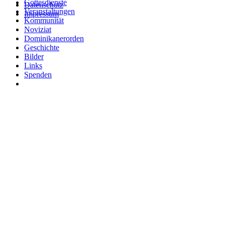
Gottesdienste
Datenschutz
Veranstaltungen
Impressum
Kommunität
Noviziat
Dominikanerorden
Geschichte
Bilder
Links
Spenden