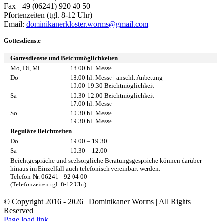
Fax +49 (06241) 920 40 50
Pfortenzeiten (tgl. 8-12 Uhr)
Email:
dominikanerkloster.worms@gmail.com
Gottesdienste
Gottesdienste und Beichtmöglichkeiten
Mo, Di, Mi
18.00 hl. Messe
Do
18.00 hl. Messe | anschl. Anbetung
19.00-19.30 Beichtmöglichkeit
Sa
10.30-12.00 Beichtmöglichkeit
17.00 hl. Messe
So
10.30 hl. Messe
19.30 hl. Messe
Reguläre Beichtzeiten
Do
19.00 – 19.30
Sa
10.30 – 12.00
Beichtgespräche und seelsorgliche Beratungsgespräche können darüber
hinaus im Einzelfall auch telefonisch vereinbart werden:
Telefon-Nr. 06241 - 92 04 00
(Telefonzeiten tgl. 8-12 Uhr)
© Copyright 2016 -
2026 | Dominikaner Worms | All Rights
Reserved
Facebook
Rss
Page load link