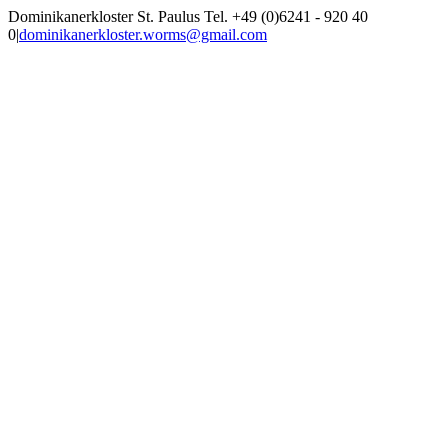
Zum
Dominikanerkloster St. Paulus Tel. +49 (0)6241 - 920 40
Inhalt
0
|
dominikanerkloster.worms@gmail.com
springen
Facebook
Rss