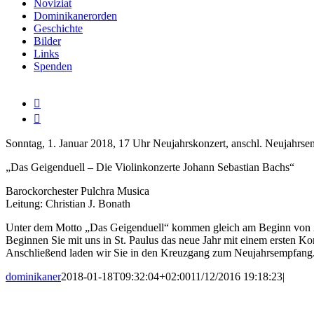
Noviziat
Dominikanerorden
Geschichte
Bilder
Links
Spenden
Zeige

grösseres

Bild
Sonntag, 1. Januar 2018, 17 Uhr Neujahrskonzert, anschl. Neujahr
„Das Geigenduell – Die Violinkonzerte Johann Sebastian Bachs“
Barockorchester Pulchra Musica
Leitung: Christian J. Bonath
Unter dem Motto „Das Geigenduell“ kommen gleich am Beginn von 2018
Beginnen Sie mit uns in St. Paulus das neue Jahr mit einem ersten Ko
Anschließend laden wir Sie in den Kreuzgang zum Neujahrsempfang
dominikaner
2018-01-18T09:32:04+02:00
11/12/2016 19:18:23
|