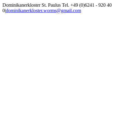
Zum
Dominikanerkloster St. Paulus Tel. +49 (0)6241 - 920 40
Inhalt
0
|
dominikanerkloster.worms@gmail.com
springen
Facebook
Rss