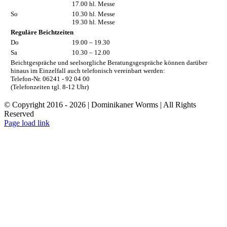
17.00 hl. Messe
So
10.30 hl. Messe
19.30 hl. Messe
Reguläre Beichtzeiten
Do
19.00 – 19.30
Sa
10.30 – 12.00
Beichtgespräche und seelsorgliche Beratungsgespräche können darüber
hinaus im Einzelfall auch telefonisch vereinbart werden:
Telefon-Nr. 06241 - 92 04 00
(Telefonzeiten tgl. 8-12 Uhr)
© Copyright 2016 -
2026 | Dominikaner Worms | All Rights
Reserved
Facebook
Rss
Page load link
Nach
oben