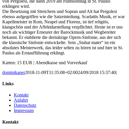
von Pergolesi, die dann 2019 am Palmsonntag in St. Paulus
erklingen wird.
Die Besetzung mit Streichern und Sopran und Alt hat Pergolesi
ebenso aufgegriffen wie die Satzeinteilung. Scarlattis Musik, er war
Kapellmeister in Rom, Neapel und Florenz, ist tief religiös,
klangschön und der Affektdarstellung verpflichtet. Heute ist er uns
noch als wichtiger Erneurer der Barockmusik und Wegbereiter
bekannt. Er etablierte die dreisätzige Opern-Sinfonie, aus der sich
die klassische Sinfonie entwickelte. Sein „Stabat mater“ ist ein
absolutes Meisterwerk, das leider selten zu hören ist und hier in St.
Paulus als Erstaufführung erklingt.
Karten: 15 EUR | Abendkasse und Vorverkauf
dominikaner
2018-11-09T11:35:08+02:00
24/09/2018 15:37:40
|
Links
Kontakt
Anfahrt
Datenschutz
Impressum
Kontakt