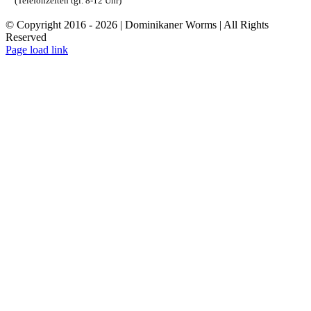
(Telefonzeiten tgl. 8-12 Uhr)
© Copyright 2016 -
2026 | Dominikaner Worms | All Rights
Reserved
Facebook
Rss
Page load link
Nach
oben