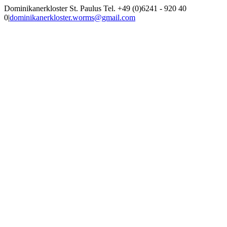
Zum
Dominikanerkloster St. Paulus Tel. +49 (0)6241 - 920 40
Inhalt
0
|
dominikanerkloster.worms@gmail.com
springen
Facebook
Rss