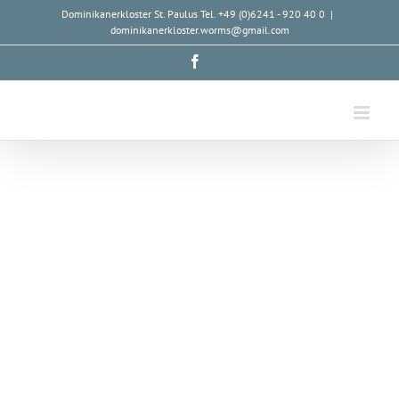
Zum
Dominikanerkloster St. Paulus Tel. +49 (0)6241 - 920 40 0
|
dominikanerkloster.worms@gmail.com
Inhalt
springen
Facebook
Rss
Zeige
grösseres
Bild