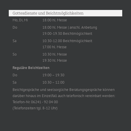
Gottesdienste und Beichtmöglichkeiten
Mo, Di, Mi
18.00 hl. Messe
Do
18.00 hl. Messe | anschl. Anbetung
19.00-19.30 Beichtmöglichkeit
Sa
10.30-12.00 Beichtmöglichkeit
17.00 hl. Messe
So
10.30 hl. Messe
19.30 hl. Messe
Reguläre Beichtzeiten
Do
19.00 – 19.30
Sa
10.30 – 12.00
Beichtgespräche und seelsorgliche Beratungsgespräche können
darüber hinaus im Einzelfall auch telefonisch vereinbart werden:
Telefon-Nr. 06241 - 92 04 00
(Telefonzeiten tgl. 8-12 Uhr)