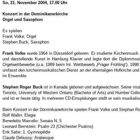
So, 21. November 2004, 17.00 Uhr
Konzert in der Dominikanerkirche
Orgel und Saxophon
Es spielen:
Frank Volke, Orgel
Stephen Buck, Saxophon
Frank Volke
wurde 1964 in Düsseldorf geboren. Er studierte Kirchenmusi
und darstellende Kunst in Hamburg Klavier und legte dort die Diplommusik
Orgelwettbewerbe (u.a. 1989 beim Int. Wettbewerb „Prager Frühling“). 199
umfasst den kirchenmusikalischen Dienst an der ehemaligen Hofkirche und j
im Ensemble.
Stephen Roger Buck
ist in Kanada geboren und aufgewachsen. Seine musik
Toronto, University of Western Ontario (Bachelor of Arts) und Humber Colle
und ist er heute tätig. In mehreren CD-Einspielungen stellt er sein musikal
Beim Konzert in der Dominikanerkirche spielen Frank Volke und Stephan Ro
Rolf Wallin: Elegie
Benedetto Marcello: Sonata N. 5
Leonard Bernstein: Psalm 23 (Chichester Psalms)
Erik Satie: 1. Gymnopédie
Claude Debussy: Arabesque