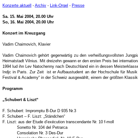
Konzerte aktuell
-
Archiv
-
Link-Orgel
-
Presse
Sa. 15.
Mai 2004
, 20.00 Uhr
So, 16. Mai 2004,
20.00 Uhr
Konzert im Kreuzgang
Vadim Chaimovich, Klavier
Vadim Chaimovich gehört gegenwärtig zu den verheißungsvollsten Jungpian
Heimatstadt Vilnius. Mit dreizehn gewann er den ersten Preis bei internatio
1994 lud ihn Lev Natochenny nach Deutschland ein in dessen Meisterklasse
Indjc in Paris. Zur Zeit ist er Aufbaustudent an der Hochschule für Mus
Festival & Academy“ in der Schweiz ausgewählt, einem der größten Klassik-
Programm
„Schubert & Liszt“
F. Schubert: Impromptu B-Dur D 935 Nr.3
F. Schubert – F. Liszt: „Ständchen“
F. Liszt: aus der
Etude d’exécution transcendante
Nr. 10 f-moll
Sonetto Nr. 104 del Petrarca
Consolation Nr. 3 Des-Dur