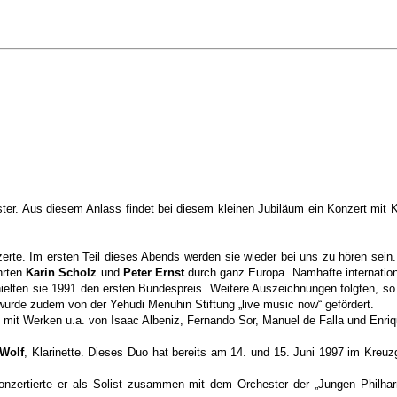
r. Aus diesem Anlass findet bei diesem kleinen Jubiläum ein Konzert mit Kü
rte. Im ersten Teil dieses Abends werden sie wieder bei uns zu hören sein.
hrten
Karin Scholz
und
Peter Ernst
durch ganz Europa. Namhafte internation
rhielten sie 1991 den ersten Bundespreis. Weitere Auszeichnungen folgten, s
rde zudem von der Yehudi Menuhin Stiftung „live music now“ gefördert.
 mit Werken u.a. von Isaac Albeniz, Fernando Sor, Manuel de Falla und Enr
 Wolf
, Klarinette. Dieses Duo hat bereits am 14. und 15. Juni 1997 im Kreuzg
konzertierte er als Solist zusammen mit dem Orchester der „Jungen Philha