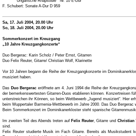
Ungarische Rhapsodie“ Nr. 10 E-Dur
F. Schubert: Sonate A-Dur D 959
Sa, 17. Juli 2004, 20.00 Uhr
So, 18. Juli 2004, 20.00 Uhr
Sommerkonzert im Kreuzgang
„10 Jahre Kreuzgangkonzerte“
Duo Bergerac: Karin Scholz / Peter Ernst, Gitarren
Duo Felix Reuter, Gitarre/ Christian Wolf, Klarinette
Vor 10 Jahren begann die Reihe der Kreuzgangkonzerte im Dominikanerkloste
musiziert haben.
Das
Duo Bergerac
eröffnete am 4. Juni 1994 die Reihe der Kreuzgangkonze
der bemerkenswertesten Gitarren-Duos etablieren können. Konzertreisen fü
unterstreichen ihr Können, so beim Wettbewerb „Jugend musiziert“. Hier e
beim Wuppertaler Barmenia-Wettbewerb im Jahre 2000. Das Duo Bergerac wu
Beim Sommerkonzert im Dominikanerkloster steht spanische Gitarrenmusik
Im zweiten Teil des Abends treten auf
Felix Reuter
, Gitarre und
Christian
sind.
Felix Reuter studierte Musik im Fach Gitarre. Bereits als Musikstudent 