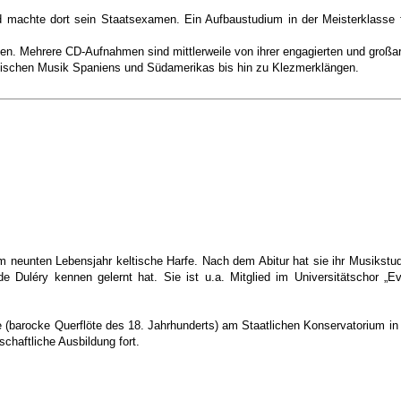
d machte dort sein Staatsexamen. Ein Aufbaustudium in der Meisterklasse fü
mmen. Mehrere CD-Aufnahmen sind mittlerweile von ihrer engagierten und gro
sischen Musik Spaniens und Südamerikas bis hin zu Klezmerklängen.
rem neunten Lebensjahr keltische Harfe. Nach dem Abitur hat sie ihr Musikst
 Duléry kennen gelernt hat. Sie ist u.a. Mitglied im Universitätschor „Ev
sflöte (barocke Querflöte des 18. Jahrhunderts) am Staatlichen Konservatoriu
schaftliche Ausbildung fort.