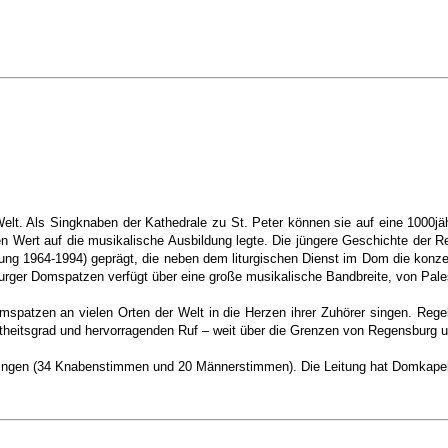
. Als Singknaben der Kathedrale zu St. Peter können sie auf eine 1000jähr
n Wert auf die musikalische Ausbildung legte. Die jüngere Geschichte der R
ung 1964-1994) geprägt, die neben dem liturgischen Dienst im Dom die konze
er Domspatzen verfügt über eine große musikalische Bandbreite, von Palest
omspatzen an vielen Orten der Welt in die Herzen ihrer Zuhörer singen. R
heitsgrad und hervorragenden Ruf – weit über die Grenzen von Regensburg 
singen (34 Knabenstimmen und 20 Männerstimmen). Die Leitung hat Domkapellm