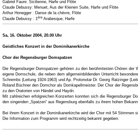
Gabriel Faure: Sicilienne, Harfe und Flöte
Claude Debussy: Menuet, Aus der Kleinen Suite, Harfe und Flöte
Arthur Honegger : Danse de la chèvre, Flöte
ère
Claude Debussy : 1
Arabesque, Harfe
Sa, 16. Oktober 2004, 20.00 Uhr
Geistliches Konzert in der Dominikanerkirche
Chor der Regensburger Domspatzen
Die Regensburger Domspatzen gehören zu den berühmtesten Chören der Welt
eigene Domschule, die neben dem allgemeinbildenden Unterricht besondere
Schrembs (Leitung 1924-1963) und Ap. Protonotar Dr. Georg Ratzinger (Leit
Roland Büchner den Domchor als Domkapellmeister. Der Chor der Regensburg
zu den Oratorien von Händel und Haydn.
Mit zahlreichen erfolgreichen Konzerten konnten sich die Regensburger D
den singenden „Spatzen“ aus Regensburg ebenfalls zu ihrem hohen Bekannt
Bei ihrem Konzert in der Dominikanerkirche wird der Chor mit 54 Stimmen 
Die Information zum Programm wird rechtzeitig bekannt gegeben.