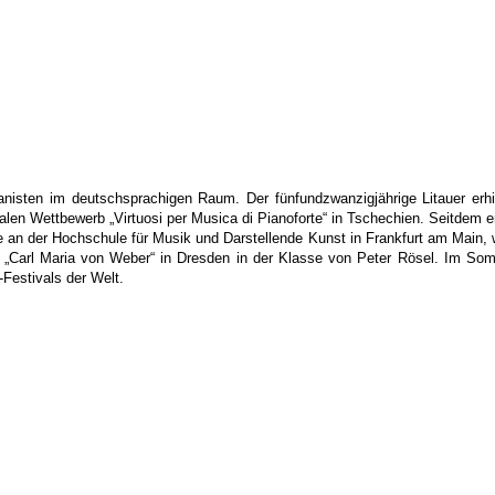
isten im deutschsprachigen Raum. Der fünfundzwanzigjährige Litauer erhiel
nalen Wettbewerb „Virtuosi per Musica di Pianoforte“ in Tschechien. Seitdem e
 an der Hochschule für Musik und Darstellende Kunst in Frankfurt am Main, w
ik „Carl Maria von Weber“ in Dresden in der Klasse von Peter Rösel. Im So
Festivals der Welt.