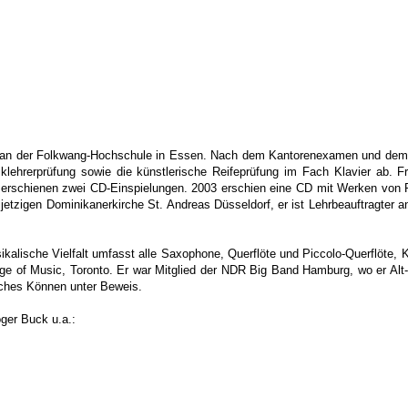
k an der Folkwang-Hochschule in Essen. Nach dem Kantorenexamen und dem K
lehrerprüfung sowie die künstlerische Reifeprüfung im Fach Klavier ab. Fra
8 erschienen zwei CD-Einspielungen. 2003 erschien eine CD mit Werken von Po
etzigen Dominikanerkirche St. Andreas Düsseldorf, er ist Lehrbeauftragter 
alische Vielfalt umfasst alle Saxophone, Querflöte und Piccolo-Querflöte, Kl
ge of Music, Toronto.
Er war Mitglied der NDR Big Band Hamburg, wo er Alt-
isches Können unter Beweis.
ger Buck u.a.: