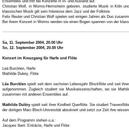
Ensembles und tritt bei Konzerte in In- und Ausland auf.
Christian Wolf, in Worms-Herrnsheim geboren, studierte Musik in Köln un
klassischen Musik gilt sein Interesse dem Jazz und der Folklore.
Felix Reuter und Christian Wolf spielen seit einigen Jahren als Duo zusa
Bei ihrem Konzert in Worms werden sie einen Bogen spannen von der klas
Sa, 11.
September 2004, 20.00 Uhr
So, 12. September 2004, 20.00 Uhr
Konzert im Kreuzgang für Harfe und Flöte
Leá Burcklen, Harfe
Mathilde Dulery, Flöte
Léa Burcklen
spielt seit dem sechsten Lebensjahr Blockflöte und seit ih
aufgenommen. Zugleich studiert sie Musikwissenschaften, wo sie Mathilde
zusammen mit anderen Ensembles auf.
Mathilde Duléry
spielt seit ihrer Kindheit Querflöte. Sie studiert Traver
der dortigen Marc-Bloch-Universität absolviert und setzt zur Zeit ihre wissen
Auf dem Programm stehen u.a.:
Jacques Ibert: Entrácte, Harfe und Flöte