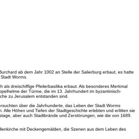
 Burchard ab dem Jahr 1002 an Stelle der Salierburg erbaut, es hatte
r Stadt Worms.
ch als dreischiffige Pfeilerbasilika erbaut. Als besonderes Merkmal
ppelhelme der Türme, die im 13. Jahrhundert im byzantinisch-
irche zu Jerusalem entstanden sind.
 versuchten über die Jahrhunderte, das Leben der Stadt Worms
en. Alle Höhen und Tiefen der Stadtgeschichte erlebten und erlitten sie
hstage, aber auch Stadtbrände und Zerstörungen, wie die von 1689.
ke Hallenkirche mit Deckengemälden, die Szenen aus dem Leben des