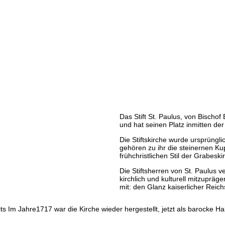
Das Stift St. Paulus, von Bischof
und hat seinen Platz inmitten de
Die Stiftskirche wurde ursprüngli
gehören zu ihr die steinernen Ku
frühchristlichen Stil der Grabesk
Die Stiftsherren von St. Paulus
kirchlich und kulturell mitzupräg
mit: den Glanz kaiserlicher Reic
ereits Im Jahre1717 war die Kirche wieder hergestellt, jetzt als baroc